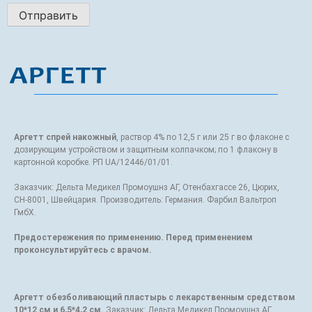
Аргетт спрей накожный
, раствор 4% по 12,5 г или 25 г во флаконе с
дозирующим устройством и защитным колпачком; по 1 флакону в
картонной коробке. РП UA/12446/01/01.
Заказчик: Дельта Медикел Промоушнз АГ, Отенбахгассе 26, Цюрих,
СН-8001, Швейцария. Производитель: Германия. Фарбил Вальтроп
ГмбХ.
Предостережения по применению. Перед применением
проконсультируйтесь с врачом.
Аргетт обезболивающий пластырь с лекарственным средством
10*12 см и 6,5*4,2 см.
Заказчик: Дельта Медикел Промоушнз АГ,