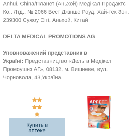
Anhui, China/Планет (Аньхой) Медікал Продактс
Ко., Лтд., № 2066 Вест Джінше Роуд, Хай-тек Зон,
239300 Сужоу Сіті, Аньхой, Китай
DELTA MEDICAL PROMOTIONS AG
Уповноважений представник в
Україні:
Представництво «Дельта Медікел
Промоушнз АГ», 08132, м. Вишневе, вул.
Чорновола, 43,Україна.
Купить в
аптеке