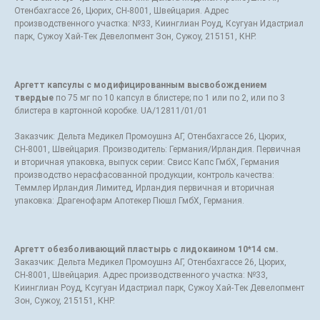
Отенбахгассе 26, Цюрих, СН-8001, Швейцария. Адрес
производственного участка: №33, Киинглиан Роуд, Ксугуан Идастриал
парк, Сужоу Хай-Тек Девелопмент Зон, Сужоу, 215151, КНР.
Аргетт капсулы с модифицированным высвобождением
твердые
по 75 мг по 10 капсул в блистере; по 1 или по 2, или по 3
блистера в картонной коробке. UA/12811/01/01
Заказчик: Дельта Медикел Промоушнз АГ, Отенбахгассе 26, Цюрих,
СН-8001, Швейцария. Производитель: Германия/Ирландия. Первичная
и вторичная упаковка, выпуск серии: Свисс Капс ГмбХ, Германия
производство нерасфасованной продукции, контроль качества:
Теммлер Ирландия Лимитед, Ирландия первичная и вторичная
упаковка: Драгенофарм Апотекер Пюшл ГмбХ, Германия.
Аргетт обезболивающий пластырь с лидокаином 10*14 см.
Заказчик: Дельта Медикел Промоушнз АГ, Отенбахгассе 26, Цюрих,
СН-8001, Швейцария. Адрес производственного участка: №33,
Киинглиан Роуд, Ксугуан Идастриал парк, Сужоу Хай-Тек Девелопмент
Зон, Сужоу, 215151, КНР.