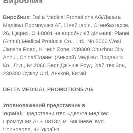
Виробник
Виробник:
Delta Medical Promotions AG/Дельта
Медікел Промоушнз АГ, Швейцарія, Отенбахгассе,
26, Цюрих, СН-8001 на виробничій дільниці: Planet
(Anhui) Medical Products Co., Ltd., No.2066 West
Jianshe Road, Hi-tech Zone, 239300 Chuzhou City,
Anhui, China/Планет (Аньхой) Медікал Продактс
Ко., Лтд., № 2066 Вест Джінше Роуд, Хай-тек Зон,
239300 Сужоу Сіті, Аньхой, Китай
DELTA MEDICAL PROMOTIONS AG
Уповноважений представник в
Україні:
Представництво «Дельта Медікел
Промоушнз АГ», 08132, м. Вишневе, вул.
Чорновола, 43,Україна.