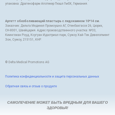
упаковка: Драгенофарм Апотекер Пюшл ГмбХ, Германия.
Аргетт обезболивающий пластырь с лидокаином 10*14 см.
Заказчик: Дельта Медикел Промоушнз АГ, Отенбахгассе 26, Цюрих,
СН-8001, Швейцария. Адрес производственного участка: №33,
Киинглиан Роуд, Ксугуан Идастриал парк, Сужоу Хай-Тек Девелопмент
Зон, Сужоу, 215151, КНР.
© Delta Medical Promotions AG
Политика конфиденциальности и защита персональных данных
Обратная связь и отзыв о продукте
САМОЛЕЧЕНИЕ МОЖЕТ БЫТЬ ВРЕДНЫМ ДЛЯ ВАШЕГО
ЗДОРОВЬЯ!