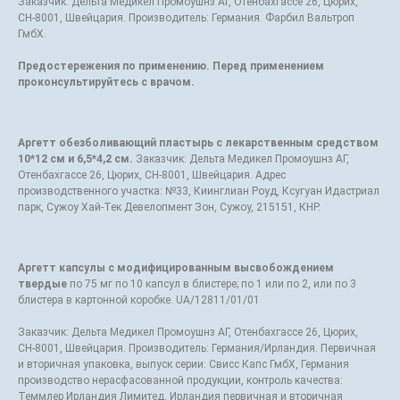
Заказчик: Дельта Медикел Промоушнз АГ, Отенбахгассе 26, Цюрих,
СН-8001, Швейцария. Производитель: Германия. Фарбил Вальтроп
ГмбХ.
Предостережения по применению. Перед применением
проконсультируйтесь с врачом.
Аргетт обезболивающий пластырь с лекарственным средством
10*12 см и 6,5*4,2 см.
Заказчик: Дельта Медикел Промоушнз АГ,
Отенбахгассе 26, Цюрих, СН-8001, Швейцария. Адрес
производственного участка: №33, Киинглиан Роуд, Ксугуан Идастриал
парк, Сужоу Хай-Тек Девелопмент Зон, Сужоу, 215151, КНР.
Аргетт капсулы с модифицированным высвобождением
твердые
по 75 мг по 10 капсул в блистере; по 1 или по 2, или по 3
блистера в картонной коробке. UA/12811/01/01
Заказчик: Дельта Медикел Промоушнз АГ, Отенбахгассе 26, Цюрих,
СН-8001, Швейцария. Производитель: Германия/Ирландия. Первичная
и вторичная упаковка, выпуск серии: Свисс Капс ГмбХ, Германия
производство нерасфасованной продукции, контроль качества:
Теммлер Ирландия Лимитед, Ирландия первичная и вторичная