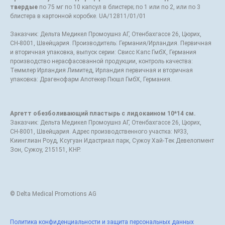
твердые
по 75 мг по 10 капсул в блистере; по 1 или по 2, или по 3
блистера в картонной коробке. UA/12811/01/01
Заказчик: Дельта Медикел Промоушнз АГ, Отенбахгассе 26, Цюрих,
СН-8001, Швейцария. Производитель: Германия/Ирландия. Первичная
и вторичная упаковка, выпуск серии: Свисс Капс ГмбХ, Германия
производство нерасфасованной продукции, контроль качества:
Теммлер Ирландия Лимитед, Ирландия первичная и вторичная
упаковка: Драгенофарм Апотекер Пюшл ГмбХ, Германия.
Аргетт обезболивающий пластырь с лидокаином 10*14 см.
Заказчик: Дельта Медикел Промоушнз АГ, Отенбахгассе 26, Цюрих,
СН-8001, Швейцария. Адрес производственного участка: №33,
Киинглиан Роуд, Ксугуан Идастриал парк, Сужоу Хай-Тек Девелопмент
Зон, Сужоу, 215151, КНР.
© Delta Medical Promotions AG
Политика конфиденциальности и защита персональных данных