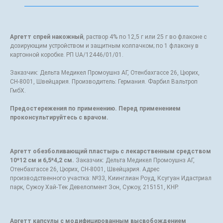
Аргетт спрей накожный
, раствор 4% по 12,5 г или 25 г во флаконе с
дозирующим устройством и защитным колпачком; по 1 флакону в
картонной коробке. РП UA/12446/01/01.
Заказчик: Дельта Медикел Промоушнз АГ, Отенбахгассе 26, Цюрих,
СН-8001, Швейцария. Производитель: Германия. Фарбил Вальтроп
ГмбХ.
Предостережения по применению. Перед применением
проконсультируйтесь с врачом.
Аргетт обезболивающий пластырь с лекарственным средством
10*12 см и 6,5*4,2 см.
Заказчик: Дельта Медикел Промоушнз АГ,
Отенбахгассе 26, Цюрих, СН-8001, Швейцария. Адрес
производственного участка: №33, Киинглиан Роуд, Ксугуан Идастриал
парк, Сужоу Хай-Тек Девелопмент Зон, Сужоу, 215151, КНР.
Аргетт капсулы с модифицированным высвобождением