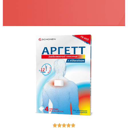
Пластырь Аргетт с
лидокаином —
местное
обезболивание
При локальной боли в спине. Пластырь 10*14 см.
Заказать АРГЕТТ в аптеках