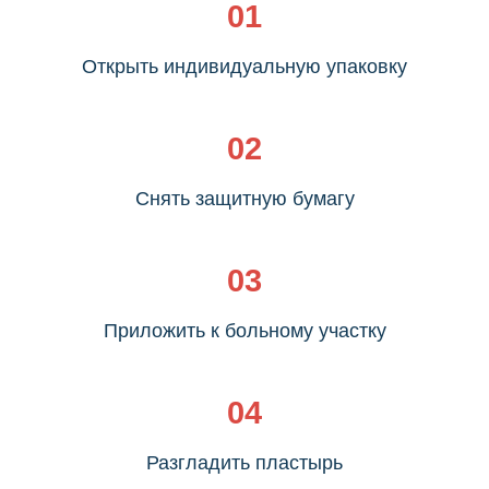
01
Как правильно
Открыть индивидуальную упаковку
наклеивать
пластырь
02
Аргетт с
Снять защитную бумагу
лидокаином
03
Приложить к больному участку
04
Разгладить пластырь