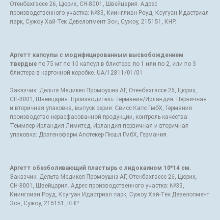
Отенбахгассе 26, Цюрих, СН-8001, Швейцария. Адрес
производственного участка: №33, Киинглиан Роуд, Ксугуан Идастриал
парк, Сужоу Хай-Тек Девелопмент Зон, Сужоу, 215151, КНР.
Аргетт капсулы с модифицированным высвобождением
твердые
по 75 мг по 10 капсул в блистере; по 1 или по 2, или по 3
блистера в картонной коробке. UA/12811/01/01
Заказчик: Дельта Медикел Промоушнз АГ, Отенбахгассе 26, Цюрих,
СН-8001, Швейцария. Производитель: Германия/Ирландия. Первичная
и вторичная упаковка, выпуск серии: Свисс Капс ГмбХ, Германия
производство нерасфасованной продукции, контроль качества:
Теммлер Ирландия Лимитед, Ирландия первичная и вторичная
упаковка: Драгенофарм Апотекер Пюшл ГмбХ, Германия.
Аргетт обезболивающий пластырь с лидокаином 10*14 см.
Заказчик: Дельта Медикел Промоушнз АГ, Отенбахгассе 26, Цюрих,
СН-8001, Швейцария. Адрес производственного участка: №33,
Киинглиан Роуд, Ксугуан Идастриал парк, Сужоу Хай-Тек Девелопмент
Зон, Сужоу, 215151, КНР.