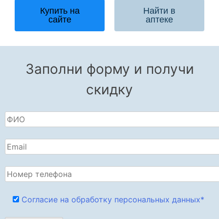
Где можно найти
Купить на
Найти в
сайте
аптеке
Аргетт пластырь?
Нажмите на кнопку, чтобы найти в аптеке
Заполни форму и получи
скидку
Согласие на обработку персональных данных*