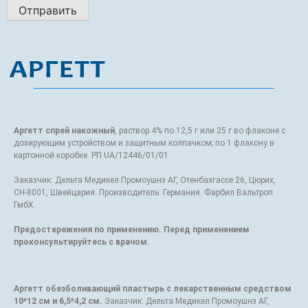
Аргетт спрей накожный
, раствор 4% по 12,5 г или 25 г во флаконе с
дозирующим устройством и защитным колпачком; по 1 флакону в
картонной коробке. РП UA/12446/01/01.
Заказчик: Дельта Медикел Промоушнз АГ, Отенбахгассе 26, Цюрих,
СН-8001, Швейцария. Производитель: Германия. Фарбил Вальтроп
ГмбХ.
Предостережения по применению. Перед применением
проконсультируйтесь с врачом.
Аргетт обезболивающий пластырь с лекарственным средством
10*12 см и 6,5*4,2 см.
Заказчик: Дельта Медикел Промоушнз АГ,