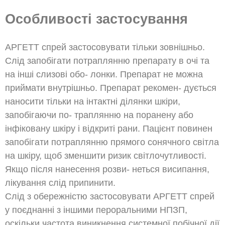
Особливості застосування
АРГЕТТ спрей застосовувати тільки зовнішньо.
Слід запобігати потраплянню препарату в очі та
на інші слизові обо- лонки. Препарат не можна
приймати внутрішньо. Препарат рекомен- дується
наносити тільки на інтактні ділянки шкіри,
запобігаючи по- траплянню на поранену або
інфіковану шкіру і відкриті рани. Пацієнт повинен
запобігати потраплянню прямого сонячного світла
на шкіру, щоб зменшити ризик світлочутливості.
Якщо після нанесення розви- неться висипання,
лікування слід припинити.
Слід з обережністю застосовувати АРГЕТТ спрей
у поєднанні з іншими пероральними НПЗП,
оскільки частота виникнення системної побічної дії