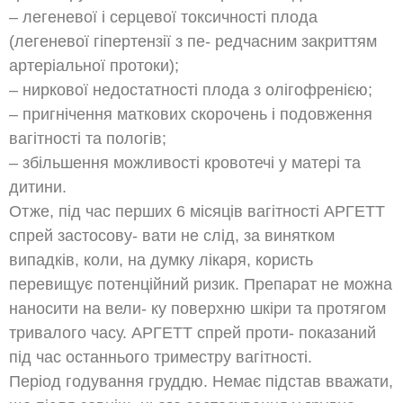
– легеневої і серцевої токсичності плода
(легеневої гіпертензії з пе- редчасним закриттям
артеріальної протоки);
– ниркової недостатності плода з олігофренією;
– пригнічення маткових скорочень і подовження
вагітності та пологів;
– збільшення можливості кровотечі у матері та
дитини.
Отже, під час перших 6 місяців вагітності АРГЕТТ
спрей застосову- вати не слід, за винятком
випадків, коли, на думку лікаря, користь
перевищує потенційний ризик. Препарат не можна
наносити на вели- ку поверхню шкіри та протягом
тривалого часу. АРГЕТТ спрей проти- показаний
під час останнього триместру вагітності.
Період годування груддю. Немає підстав вважати,