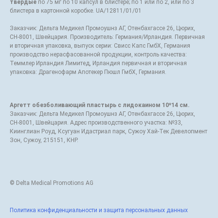
твердые
по 75 мг по 10 капсул в блистере; по 1 или по 2, или по 3
блистера в картонной коробке. UA/12811/01/01
Заказчик: Дельта Медикел Промоушнз АГ, Отенбахгассе 26, Цюрих,
СН-8001, Швейцария. Производитель: Германия/Ирландия. Первичная
и вторичная упаковка, выпуск серии: Свисс Капс ГмбХ, Германия
производство нерасфасованной продукции, контроль качества:
Теммлер Ирландия Лимитед, Ирландия первичная и вторичная
упаковка: Драгенофарм Апотекер Пюшл ГмбХ, Германия.
Аргетт обезболивающий пластырь с лидокаином 10*14 см.
Заказчик: Дельта Медикел Промоушнз АГ, Отенбахгассе 26, Цюрих,
СН-8001, Швейцария. Адрес производственного участка: №33,
Киинглиан Роуд, Ксугуан Идастриал парк, Сужоу Хай-Тек Девелопмент
Зон, Сужоу, 215151, КНР.
© Delta Medical Promotions AG
Политика конфиденциальности и защита персональных данных