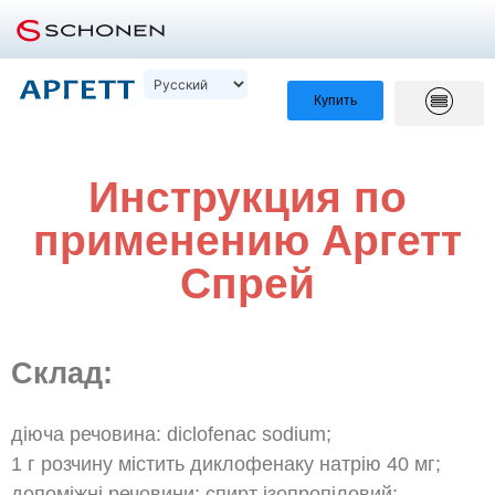
Купить
Инструкция по
применению Аргетт
Спрей
Склад:
діюча речовина: diclofenac sodium;
1 г розчину містить диклофенаку натрію 40 мг;
допоміжні речовини: спирт ізопропіловий;