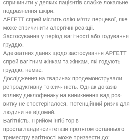
спричинити у деяких пацієнтів слабке локальне
подразнення шкіри.
АРГЕТТ спрей містить олію м’яти перцевої, яке
може спричинити алергічні реакції.
Застосування у період вагітності або годування
груддю.
Адекватних даних щодо застосування АРГЕТТ
спрей вагітним жінкам та жінкам, які годують
груддю, немає.
Дослідження на тваринах продемонстрували
репродуктивну токсич- ність. Однак доказів
впливу диклофенаку на виникнення вад роз-
витку не спостерігалося. Потенційний ризик для
людини не відомий.
Вагітність. Прийом інгібіторів
простагландинсинтетази протягом останнього
триместру вагітності може призвести до: