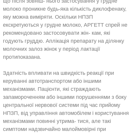
що після зовніш- нього застосування у грудне
молоко проникне будь-яка кількість диклофенаку,
яку можна виміряти. Оскільки НПЗП
екскретуються у грудне молоко, АРГЕТТ спрей не
рекомендовано застосовувати жін- кам, які
годують груддю. Аплікація препарату на ділянку
молочних залоз жінок у період лактації
протипоказана.
Здатність впливати на швидкість реакції при
керуванні автотранспортом або іншими
механізмами. Пацієнти, які страждають
запамороченням або іншими порушеннями з боку
центральної нервової системи під час прийому
НПЗП, від управління автомобілем і користування
механізмами повинні утрима- тися, але такі
симптоми надзвичайно малоймовірні при