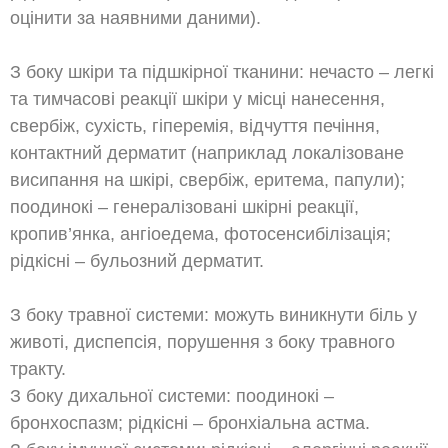
оцінити за наявними даними).
З боку шкіри та підшкірної тканини: нечасто – легкі
та тимчасові реакції шкіри у місці нанесення,
свербіж, сухість, гіперемія, відчуття печіння,
контактний дерматит (наприклад локалізоване
висипання на шкірі, свербіж, еритема, папули);
поодинокі – генералізовані шкірні реакції,
кропив’янка, ангіоедема, фотосенсибілізація;
рідкісні – бульозний дерматит.
З боку травної системи: можуть виникнути біль у
животі, диспепсія, порушення з боку травного
тракту.
З боку дихальної системи: поодинокі –
бронхоспазм; рідкісні – бронхіальна астма.