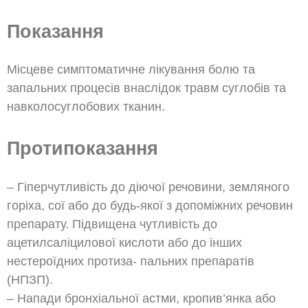
Показання
Місцеве симптоматичне лікування болю та
запальних процесів внаслiдок травм суглобiв та
навколосуглобових тканин.
Протипоказання
– Гіперчутливість до діючої речовини, земляного
горіха, сої або до будь-якої з допоміжних речовин
препарату. Підвищена чутливість до
ацетилсаліцилової кислоти або до інших
нестероїдних протиза- пальних препаратів
(НПЗП).
– Напади бронхіальної астми, кропив’янка або