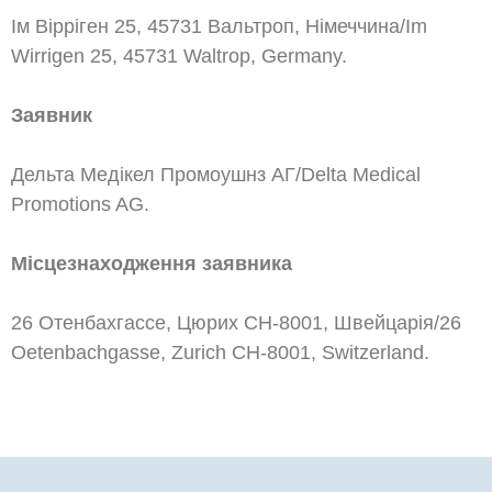
Ім Вірріген 25, 45731 Вальтроп, Німеччина/Im
Wirrigen 25, 45731 Waltrop, Germany.
Заявник
Дельта Медікел Промоушнз АГ/Delta Medical
Promotions AG.
Місцезнаходження заявника
26 Отенбахгассе, Цюрих СН-8001, Швейцарія/26
Oetenbachgasse, Zurich СН-8001, Switzerland.