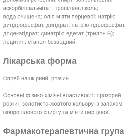
аскорбілпальмітат; пропіленгліколь;
вода очищена; олія м’яти перцевої; натрію
дигідрофосфат, дигідрат; натрію гідрофосфат,
додекагідрат; динатрію едетат (трилон Б);
лецитин; етанол безводний.
Лікарська форма
Спрей нашкірний, розчин.
Основні фізико-хімічні властивості: прозорий
розчин золотисто-жовтого кольору із запахом
ізопропілового спирту та м’яти перцевої.
Фармакотерапевтична група