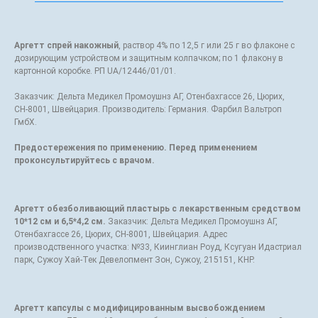
Аргетт спрей накожный
, раствор 4% по 12,5 г или 25 г во флаконе с
дозирующим устройством и защитным колпачком; по 1 флакону в
картонной коробке. РП UA/12446/01/01.
Заказчик: Дельта Медикел Промоушнз АГ, Отенбахгассе 26, Цюрих,
СН-8001, Швейцария. Производитель: Германия. Фарбил Вальтроп
ГмбХ.
Предостережения по применению. Перед применением
проконсультируйтесь с врачом.
Аргетт обезболивающий пластырь с лекарственным средством
10*12 см и 6,5*4,2 см.
Заказчик: Дельта Медикел Промоушнз АГ,
Отенбахгассе 26, Цюрих, СН-8001, Швейцария. Адрес
производственного участка: №33, Киинглиан Роуд, Ксугуан Идастриал
парк, Сужоу Хай-Тек Девелопмент Зон, Сужоу, 215151, КНР.
Аргетт капсулы с модифицированным высвобождением