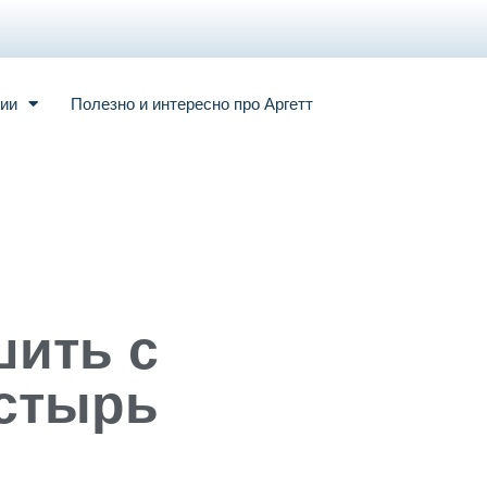
ии
Полезно и интересно про Аргетт
шить с
астырь