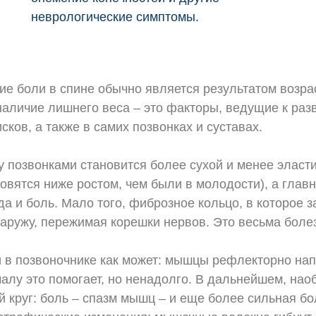
неврологические симптомы.
ие боли в спине обычно является результатом возра
наличие лишнего веса – это факторы, ведущие к ра
ов, а также в самих позвонках и суставах.
 позвонками становится более сухой и менее эласт
вятся ниже ростом, чем были в молодости), а глав
 и боль. Мало того, фиброзное кольцо, в которое за
аружу, пережимая корешки нервов. Это весьма боле
 в позвоночнике как может: мышцы рефлекторно на
алу это помогает, но ненадолго. В дальнейшем, нао
й круг: боль – спазм мышц – и еще более сильная б