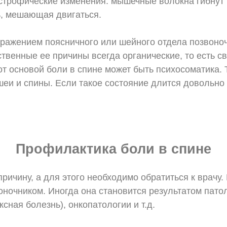
трофические изменения: мышечные волокна гибнут 
ь, мешающая двигаться.
оражением поясничного или шейного отдела позвоноч
твенные ее причины всегда органические, то есть с
от основой боли в спине может быть психосоматика. 
еи и спины. Если такое состояние длится довольно
Профилактика боли в спине
причину, а для этого необходимо обратиться к врач
воночником. Иногда она становится результатом пато
ная болезнь), онкопатологии и т.д.