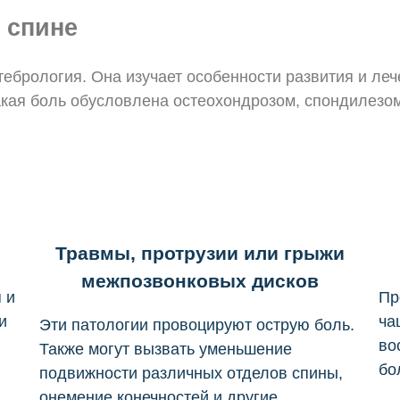
в спине
ебрология. Она изучает особенности развития и лече
акая боль обусловлена остеохондрозом, спондилезом
Травмы, протрузии или грыжи
межпозвонковых дисков
 и
Пр
и
ча
Эти патологии провоцируют острую боль.
во
Также могут вызвать уменьшение
бо
подвижности различных отделов спины,
онемение конечностей и другие